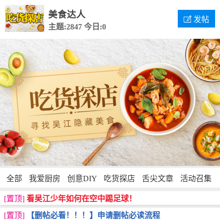
美食达人

发帖
主题:2847
今日:0
全部
我爱厨房
创意DIY
吃货探店
舌尖文章
活动召集
[置顶]
看吴江少年如何在空中踢足球！
[置顶]
【删帖必看！！！】申请删帖必读流程