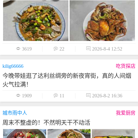

3619

22

2026-8-4 12:52
kilig66666
吃货探店
今晚带娃逛了达利丝绸旁的新夜宵街，真的人间烟
火气拉满！

1909

11

2026-8-2 16:36
城市雨中人
我爱厨房
周末不整虚的！不然明天干不动活