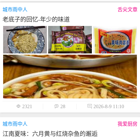
城市雨中人
舌尖文章
老底子的回忆-年少的味道

2321

28

2026-8-9 11:10
城市雨中人
我爱厨房
江南夏味：六月黄与红烧杂鱼的邂逅