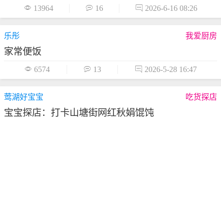

13964

16

2026-6-16 08:26
乐彤
我爱厨房
家常便饭

6574

13

2026-5-28 16:47
莺湖好宝宝
吃货探店
宝宝探店：打卡山塘街网红秋娟馄饨