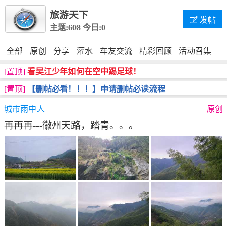
旅游天下

发帖
主题:608
今日:0
全部
原创
分享
灌水
车友交流
精彩回顾
活动召集
[置顶]
看吴江少年如何在空中踢足球！
[置顶]
【删帖必看！！！】申请删帖必读流程
城市雨中人
原创
再再再---徽州天路，踏青。。。