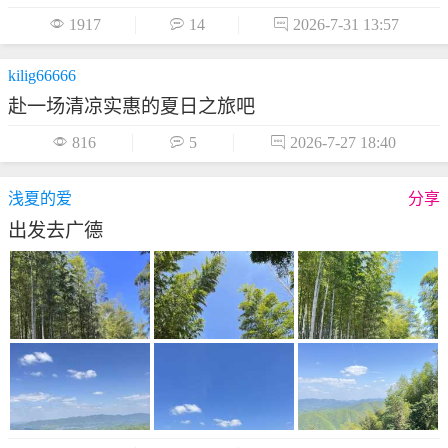

1917

14

2026-7-31 13:57
kilig66666
赴一场清凉实惠的夏日之旅吧

816

5

2026-7-27 18:40
浅夏的爱
分享
出发去广德