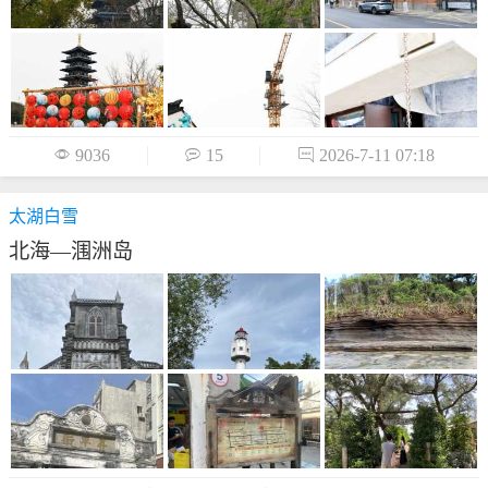

9036

15

2026-7-11 07:18
太湖白雪
北海—涠洲岛