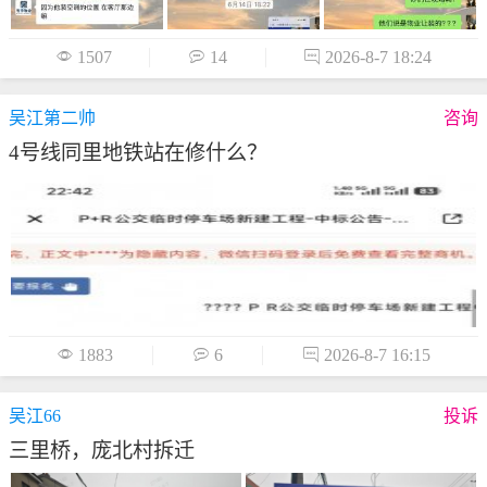

1507

14

2026-8-7 18:24
吴江第二帅
咨询
4号线同里地铁站在修什么？

1883

6

2026-8-7 16:15
吴江66
投诉
三里桥，庞北村拆迁