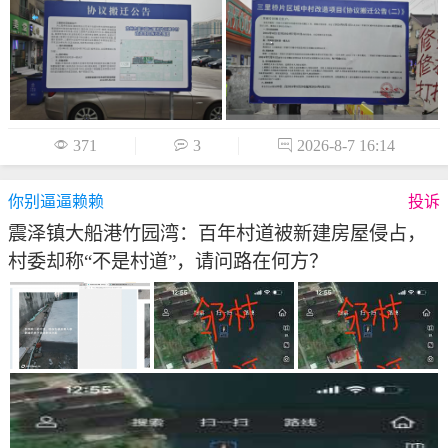

371

3

2026-8-7 16:14
你别逼逼赖赖
投诉
震泽镇大船港竹园湾：百年村道被新建房屋侵占，
村委却称“不是村道”，请问路在何方？