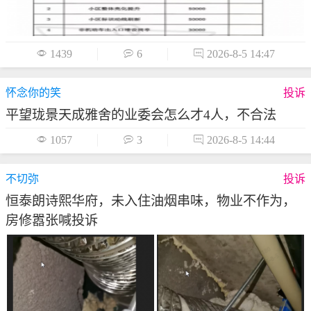

1439

6

2026-8-5 14:47
怀念你的笑
投诉
平望珑景天成雅舍的业委会怎么才4人，不合法

1057

3

2026-8-5 14:44
不切弥
投诉
恒泰朗诗熙华府，未入住油烟串味，物业不作为，
房修嚣张喊投诉