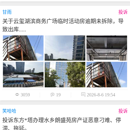
甘雨
投诉
关于云玺湖滨商务广场临时活动房逾期未拆除，导
致出库.....

3059

19

2026-8-6 19:54
笑哈哈
投诉
投诉东方*塔办理水乡朗盛苑房产证恶意刁难、停
滞、拖延。