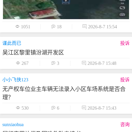

1051

18

2026-8-7 15:54
谨此而已
投诉
吴江区黎里镇汾湖开发区

267

3

2026-8-7 15:48
小小飞侠123
投诉
无产权车位业主车辆无法录入小区车场系统是否合
理？

530

6

2026-8-7 15:43
sunxiaohua
咨询