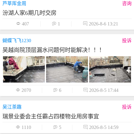
芦莘厍金周
咨询
汾湖人家6期几时交房

407

1

2026-8-6 13:21
蝴蝶飞飞1230
投诉
吴越尚院顶层漏水问题何时能解决！！！

2070

6

2026-8-5 17:44
吴江茶趣
投诉
瑞景业委会主任霸占四楼物业用房事宜

1110

5

2026-8-5 14:59