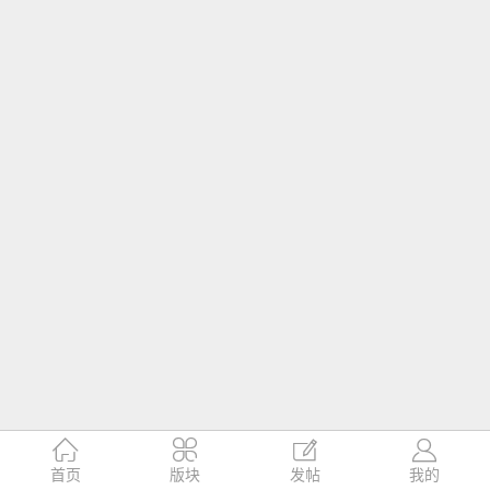




首页
版块
发帖
我的