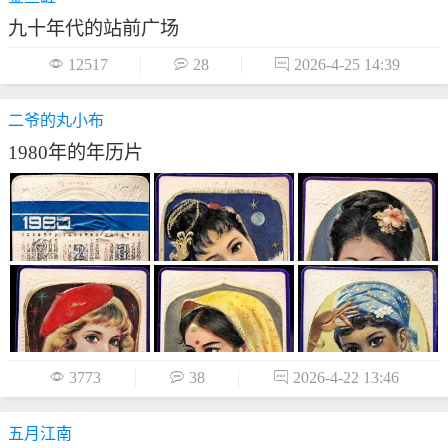
九十年代的站前广场

12517

28

2026-4-25 14:39
二爷的丸小布
1980年的年历片

3773

38

2026-4-22 13:46
五月江南