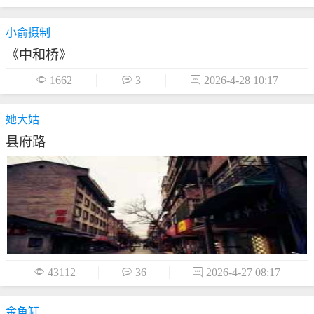
小俞摄制
《中和桥》

1662

3

2026-4-28 10:17
她大姑
县府路

43112

36

2026-4-27 08:17
金鱼缸