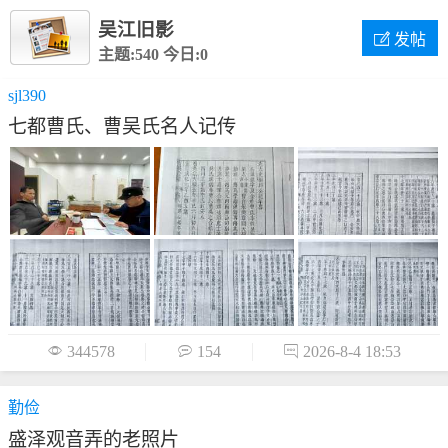
吴江旧影

发帖
主题:540
今日:0
sjl390
七都曹氏、曹吴氏名人记传

344578

154

2026-8-4 18:53
勤俭
盛泽观音弄的老照片