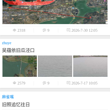

2318

9

2026-7-30 12:05
zhuye
吴蕴依旧瓜泾口

2579

9

2026-7-17 10:05
麻雀嘴
旧照追忆往日