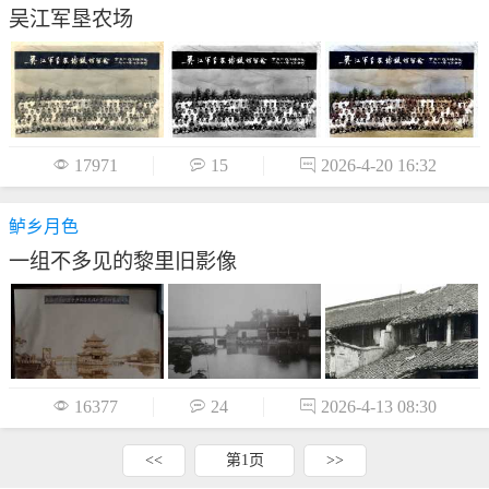
吴江军垦农场

17971

15

2026-4-20 16:32
鲈乡月色
一组不多见的黎里旧影像

16377

24

2026-4-13 08:30
<<
第1页
>>