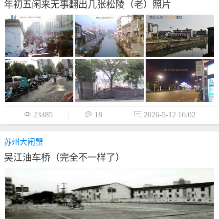
年初五闲来无事翻出几张松陵（老）照片

23485

18

2026-5-12 16:02
苏州大闸蟹
吴江油车桥（完全不一样了）