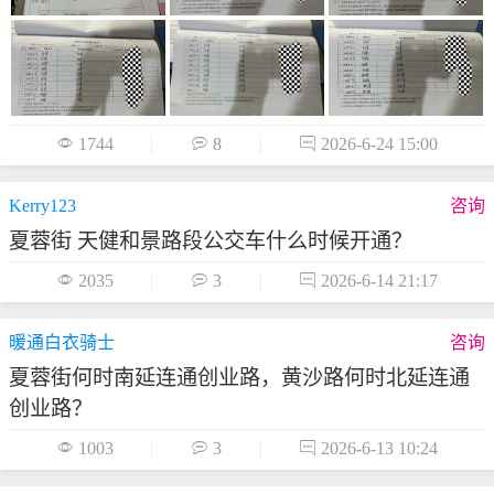

1744

8

2026-6-24 15:00
Kerry123
咨询
夏蓉街 天健和景路段公交车什么时候开通？

2035

3

2026-6-14 21:17
暖通白衣骑士
咨询
夏蓉街何时南延连通创业路，黄沙路何时北延连通
创业路？

1003

3

2026-6-13 10:24