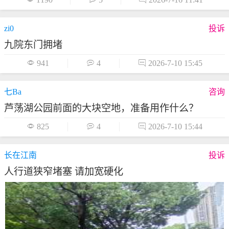
zi0
投诉
九院东门拥堵

941

4

2026-7-10 15:45
七Ba
咨询
芦荡湖公园前面的大块空地，准备用作什么？

825

4

2026-7-10 15:44
长在江南
投诉
人行道狭窄堵塞 请加宽硬化