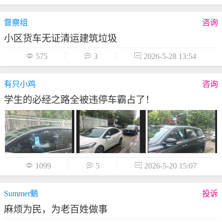
督察组
咨询
小区货车无证清运建筑垃圾

575

3

2026-5-28 13:54
有只小鸡
咨询
学生的必经之路全被违停车霸占了！

1099

5

2026-5-20 15:07
Summer魈
投诉
麻烦为民，为老百姓做事