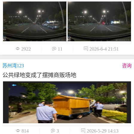

2922

11

2026-6-4 21:51
苏州湾123
咨询
公共绿地变成了摆摊商贩场地

814

3

2026-5-29 14:13