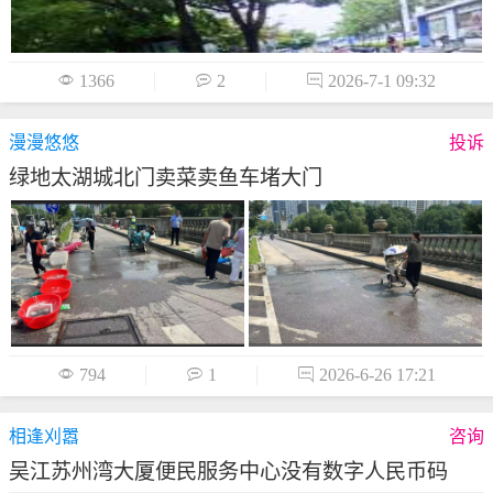

1366

2

2026-7-1 09:32
漫漫悠悠
投诉
绿地太湖城北门卖菜卖鱼车堵大门

794

1

2026-6-26 17:21
相逢刈嚣
咨询
吴江苏州湾大厦便民服务中心没有数字人民币码