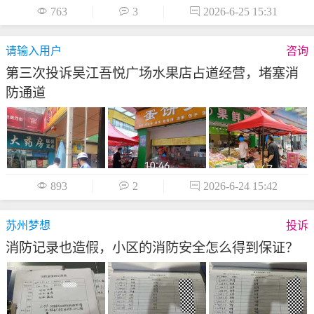

763

3

2026-6-25 15:31
请输入用户
咨询
第三次投诉吴江吾悦广场水果店占道经营，堵塞消
防通道

893

2

2026-6-24 15:42
苏州梦想
投诉
消防记录也造假，小区的消防安全怎么得到保证？