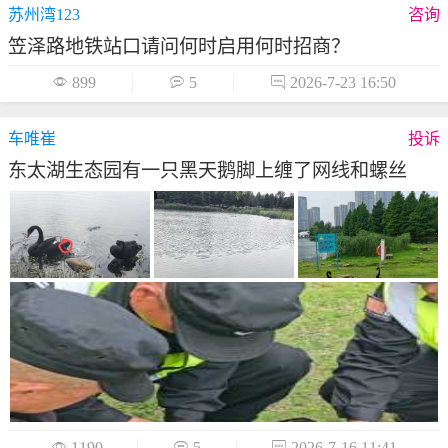
苏州湾123
咨询
笠泽路地铁站口请问何时启用何时招商？

899

5

2026-7-23 16:50
车唯崔
投诉
东太湖生态园有一只黑天鹅脚上缠了网线和螺丝

1190

5

2026-7-16 11:41