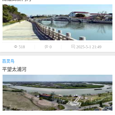

518

0

2025-5-1 21:49
百灵鸟
平望太浦河