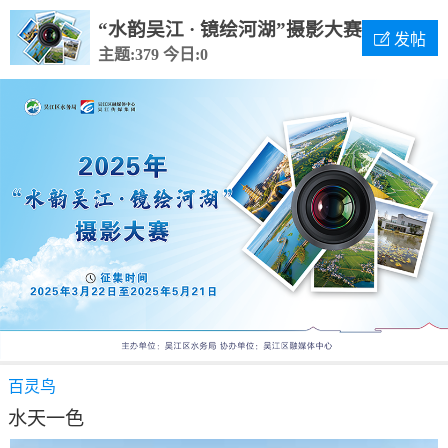
“水韵吴江 · 镜绘河湖”摄影大赛

发帖
主题:379
今日:0
百灵鸟
水天一色