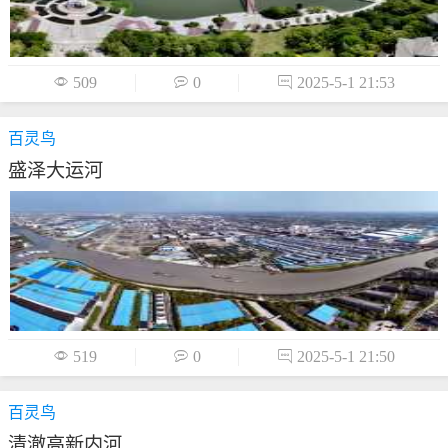

509

0

2025-5-1 21:53
百灵鸟
盛泽大运河

519

0

2025-5-1 21:50
百灵鸟
清澈高新内河