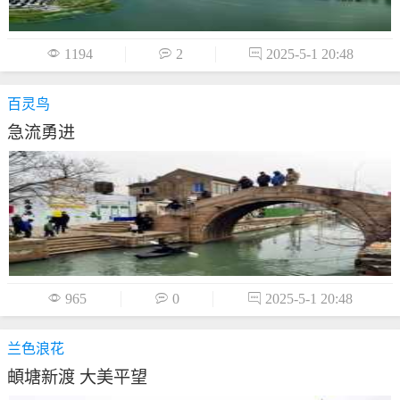

1194

2

2025-5-1 20:48
百灵鸟
急流勇进

965

0

2025-5-1 20:48
兰色浪花
頔塘新渡 大美平望