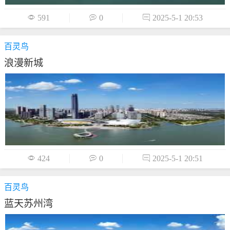

591

0

2025-5-1 20:53
百灵鸟
浪漫新城

424

0

2025-5-1 20:51
百灵鸟
蓝天苏州湾