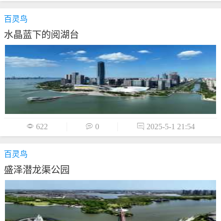
百灵鸟
水晶蓝下的阅湖台

622

0

2025-5-1 21:54
百灵鸟
盛泽潜龙渠公园