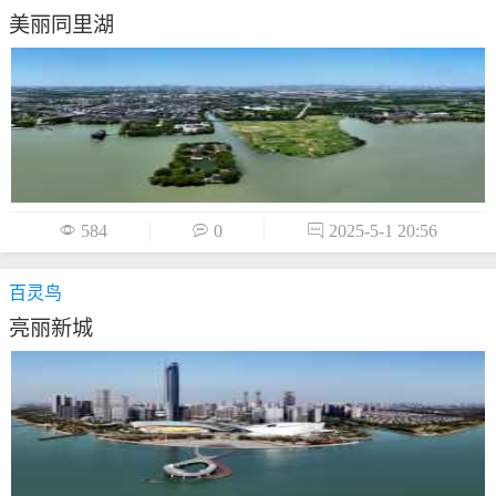
美丽同里湖

584

0

2025-5-1 20:56
百灵鸟
亮丽新城