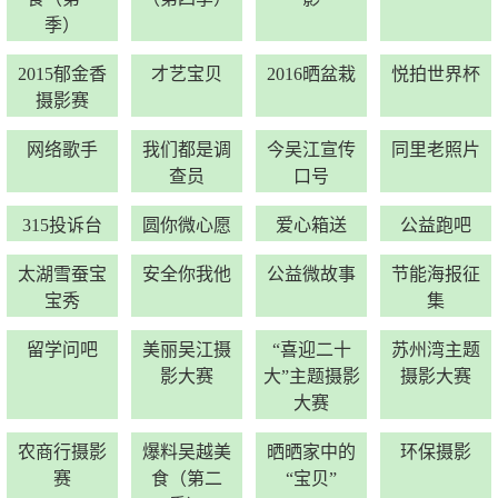
季）
2015郁金香
才艺宝贝
2016晒盆栽
悦拍世界杯
摄影赛
网络歌手
我们都是调
今吴江宣传
同里老照片
查员
口号
315投诉台
圆你微心愿
爱心箱送
公益跑吧
太湖雪蚕宝
安全你我他
公益微故事
节能海报征
宝秀
集
留学问吧
美丽吴江摄
“喜迎二十
苏州湾主题
影大赛
大”主题摄影
摄影大赛
大赛
农商行摄影
爆料吴越美
晒晒家中的
环保摄影
赛
食（第二
“宝贝”