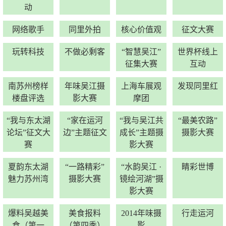
动
网络歌手
同里外拍
核心价值观
征文大赛
玩转科技
不做必剩客
“智慧吴江”
世界杯线上
征集大赛
互动
南苏州榜样
年味吴江摄
上海车展观
发现同里红
楼盘评选
影大赛
摩团
“我与东太湖
“家在运河
“我与吴江共
“最美农路”
论坛”征文大
边”主题征文
成长”主题摄
摄影大赛
赛
影大赛
夏韵东太湖
“一路精彩”
“水韵吴江 ·
睛彩世博
魅力苏州湾
摄影大赛
镜绘河湖”摄
影大赛
爆料吴越美
美食报料
2014年味摄
行走运河
食（第一
（第四季）
影