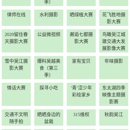
季）
律师在线
水利摄影
晒绿植大赛
花飞胜地摄
影大赛
2020留住春
公益微视频
邂逅七都摄
鸟瞰吴江城
天摄影大赛
影大赛
建交通大发
展影像大赛
雪中吴江摄
爆料吴越美
家有宝贝
年味摄影
影大赛
食（第三
季）
情话大赛
探寻小吃
‘青’涩少年
东太湖四季
彩绘家乡
映像主题摄
影赛
交通不文明
晒晒身边的
315维权
秋韵吴江
随手拍
盆栽