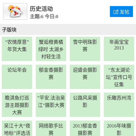
历史活动

发帖
主题:6
今日:0
子版块
“农情厚意”
蟹逅橙黄橘
雪中明珠影
年画宝宝
2013
年货大集
绿时 太湖乡
赛
村轻生活
论坛年会
郁金香摄影
迎盛会摄影
“东太湖论
赛
赛
坛”宣传口号
征集
瞻淇鱼灯巡
”平安.法治吴
公路风采摄
乐瞰苏州湾
游主题摄影
江“摄影大赛
影
大赛
吴江十大“夜
网络歌手比
2013郁金香
2016年味摄
地标”评选活
赛
摄影赛
影