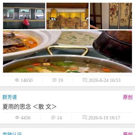

14650

19

2026-6-24 16:53
群芳谱
原创
夏雨的思念 ＜散 文＞

4456

14

2026-6-19 16:17
奔驰认识
原创