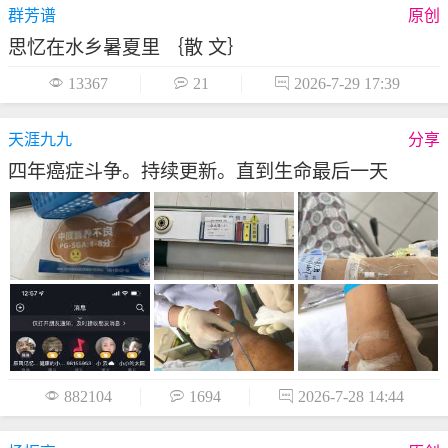
群芳谱
原创
思忆在水乡暑夏里 ｛散 文｝

13367

21

2026-7-29 17:39
天涯九九
分享
四年癌症斗争。持续更新。直到生命最后一天

882104

1694

2026-7-28 14:44