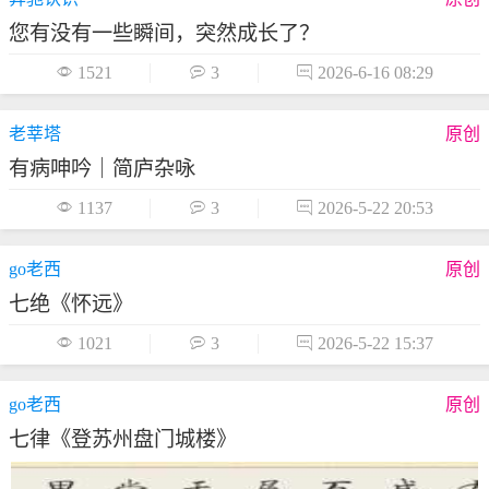
您有没有一些瞬间，突然成长了？

1521

3

2026-6-16 08:29
老莘塔
原创
有病呻吟｜简庐杂咏

1137

3

2026-5-22 20:53
go老西
原创
七绝《怀远》

1021

3

2026-5-22 15:37
go老西
原创
七律《登苏州盘门城楼》