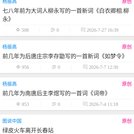
杨振高
原创
七八年前为大词人柳永写的一首新词《白衣卿相.柳
永》

508

0

2026-7-27 16:39
杨振高
原创
前几年为后唐庄宗李存勖写的一首新词《如梦令》

956

0

2026-7-7 12:30
杨振高
原创
前几年为南唐后主李煜写的一首词《词帝》

853

0

2026-7-4 11:18
图说中国
原创
绿皮火车离开长春站