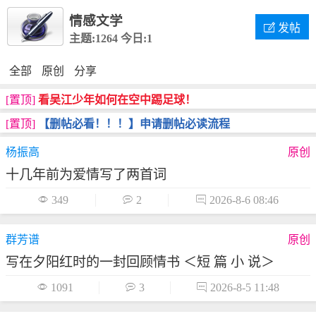
情感文学

发帖
主题:1264
今日:1
全部
原创
分享
[置顶]
看吴江少年如何在空中踢足球！
[置顶]
【删帖必看！！！】申请删帖必读流程
杨振高
原创
十几年前为爱情写了两首词

349

2

2026-8-6 08:46
群芳谱
原创
写在夕阳红时的一封回顾情书 ＜短 篇 小 说＞

1091

3

2026-8-5 11:48