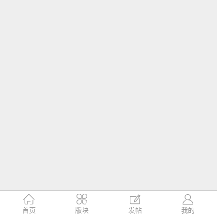




首页
版块
发帖
我的