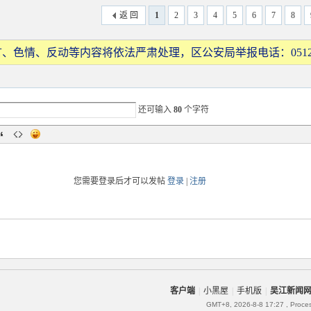
返 回
1
2
3
4
5
6
7
8
、色情、反动等内容将依法严肃处理，区公安局举报电话：0512-
还可输入
80
个字符
您需要登录后才可以发帖
登录
|
注册
客户端
|
小黑屋
|
手机版
|
吴江新闻
GMT+8, 2026-8-8 17:27
, Proce