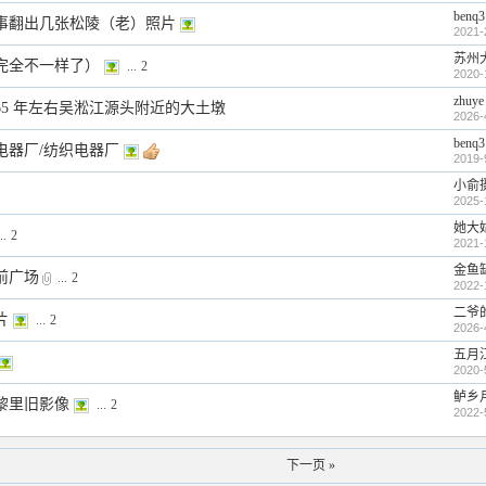
benq3
事翻出几张松陵（老）照片
2021-
苏州
完全不一样了）
...
2
2020-
zhuye
65 年左右吴淞江源头附近的大土墩
2026-
benq3
陵电器厂/纺织电器厂
2019-
小俞
2025-
她大
..
2
2021-
金鱼
前广场
...
2
2022-
二爷
片
...
2
2026-
五月
2020-
鲈乡
黎里旧影像
...
2
2022-
下一页 »