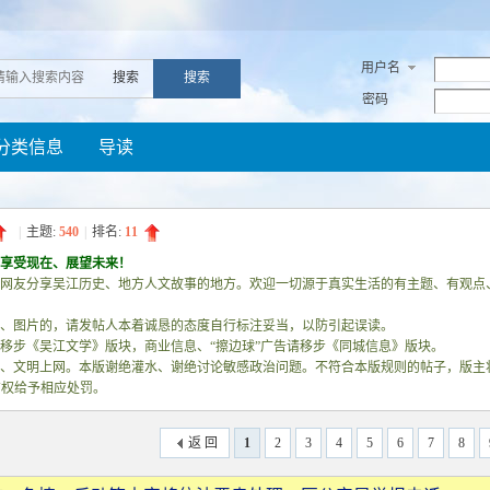
用户名
搜索
搜索
密码
分类信息
导读
|
主题:
540
|
排名:
11
享受现在、展望未来！
网友分享吴江历史、地方人文故事的地方。欢迎一切源于真实生活的有主题、有观点
、图片的，请发帖人本着诚恳的态度自行标注妥当，以防引起误读。
移步《吴江文学》版块，商业信息、“擦边球”广告请移步《同城信息》版块。
、文明上网。本版谢绝灌水、谢绝讨论敏感政治问题。不符合本版规则的帖子，版主
有权给予相应处罚。
返 回
1
2
3
4
5
6
7
8