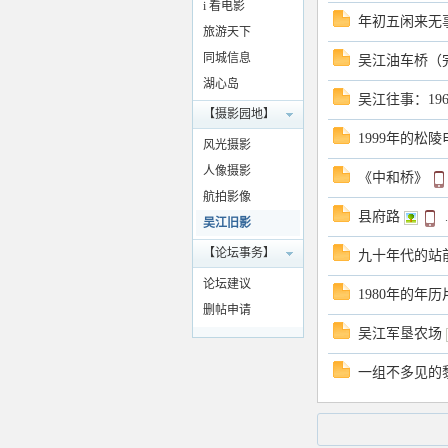
i 看电影
年初五闲来无
旅游天下
同城信息
吴江油车桥（
湖心岛
吴江往事：19
【摄影园地】
1999年的松
风光摄影
坛
人像摄影
《中和桥》
航拍影像
县府路
.
吴江旧影
【论坛事务】
九十年代的站
论坛建议
1980年的年历
删帖申请
吴江军垦农场
一组不多见的