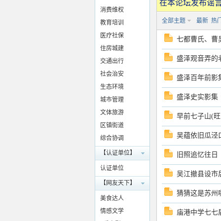
在本论坛发布谣言
太
消费维权
全部主题
最新
热
教育培训
医疗社保
七都曹氏、曹
住房城建
盛泽观音弄的
交通出行
社会治安
盛泽百年前影
生态环境
盛泽史实影集
城市管理
湖
文体旅游
早前七子山(
区镇街道
吴蕴依旧瓜泾
综合协调
【认证单位】
旧照追忆往日
认证单位
吴江撤县设市
【网友天下】
猜猜这是苏州
美食达人
论
情感文学
庙港中学七七