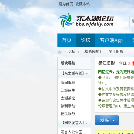
设为首页
收藏本站
首页
论坛
客户端App
论坛
【摄影园地】
吴江旧影
吴江旧影
版块导航
今日:
3
回忆过去，是为更好地
【东太湖在线】
东
»
›
›
◆《吴江旧影》版块是
新闻报料
读）。
◆帖文中涉及转载资料
江城民生
◆纯文学爱好者发帖请
太湖茶馆
◆请遵守论坛总体版规
福利活动
论坛管理的ID，版主
便民服务
【网络发言人】
发言人公告区