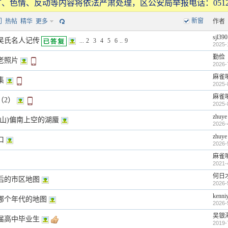
、色情、反动等内容将依法严肃处理，区公安局举报电话：0512-
新窗
门
热帖
精华
更多
作者
sjl390
吴氏名人记传
...
2
3
4
5
6
..
9
2025-
勤俭
老照片
2026-
麻雀
集
2025-
麻雀
（2）
2025-
zhuye
旺山)偏南上空的湖蜃
2026-
zhuye
口
2026-
麻雀
2021-
何日
后的市区地图
2026-
kenni
哪个年代的地图
2026-
吴银
届高中毕业生
2019-