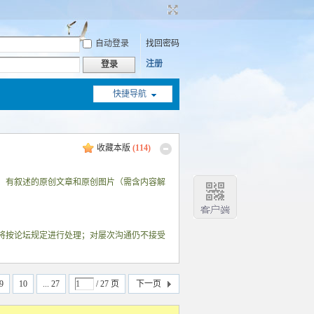
自动登录
找回密码
注册
登录
快捷导航
收藏本版
(
114
)
、有叙述的原创文章和原创图片（需含内容解
将按论坛规定进行处理；对屡次沟通仍不接受
9
10
... 27
/ 27 页
下一页