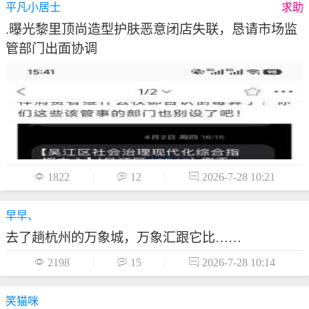
平凡小居士
求助
.曝光黎里顶尚造型护肤恶意闭店失联，恳请市场监
管部门出面协调

1822

12

2026-7-28 10:21
早早、
去了趟杭州的万象城，万象汇跟它比……

2198

15

2026-7-28 10:14
笑猫咪