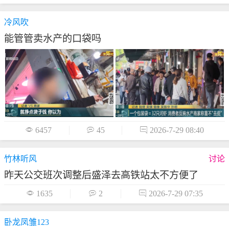
冷风吹
能管管卖水产的口袋吗

6457

45

2026-7-29 08:40
竹林听风
讨论
昨天公交班次调整后盛泽去高铁站太不方便了

1635

2

2026-7-29 07:35
卧龙凤雏123