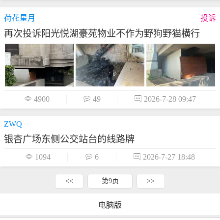
荷花星月
投诉
再次投诉阳光悦湖豪苑物业不作为野狗野猫横行

4900

49

2026-7-28 09:47
ZWQ
银杏广场东侧公交站台的线路牌

1094

6

2026-7-27 18:48
<<
第9页
>>
电脑版