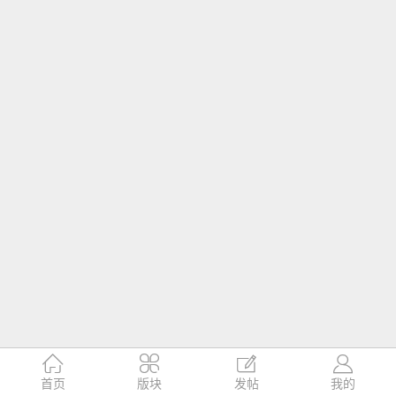




首页
版块
发帖
我的