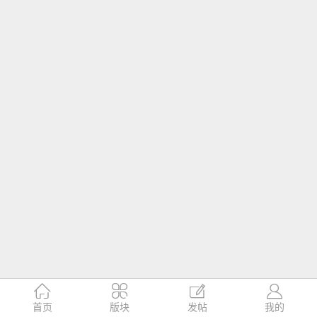




首页
版块
发帖
我的