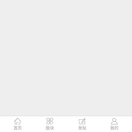




首页
版块
发帖
我的