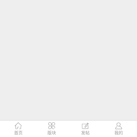




首页
版块
发帖
我的