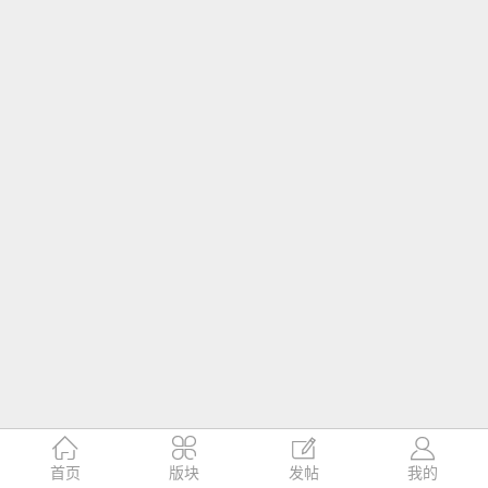




首页
版块
发帖
我的