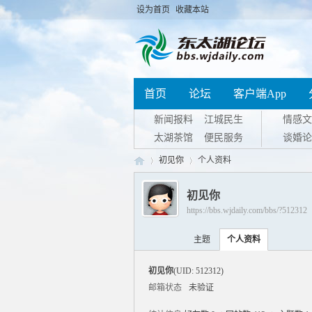
设为首页
收藏本站
首页
论坛
客户端App
新闻报料
江城民生
情感文
太湖茶馆
便民服务
谈婚论
初见你
个人资料
初见你
https://bbs.wjdaily.com/bbs/?512312
东
›
›
主题
个人资料
初见你
(UID: 512312)
邮箱状态
未验证