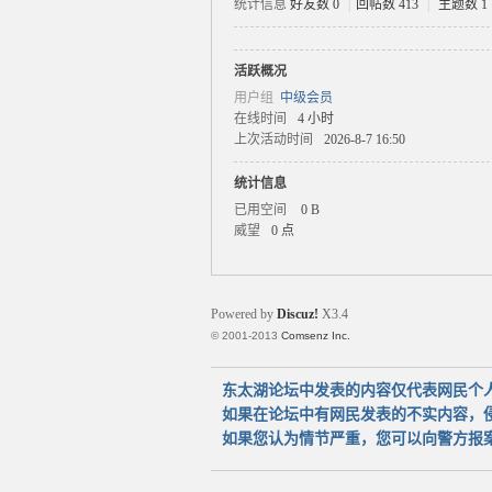
统计信息
好友数 0
|
回帖数 413
|
主题数 1
活跃概况
太
用户组
中级会员
在线时间
4 小时
上次活动时间
2026-8-7 16:50
统计信息
已用空间
0 B
威望
0 点
湖
Powered by
Discuz!
X3.4
© 2001-2013
Comsenz Inc.
东太湖论坛中发表的内容仅代表网民个
如果在论坛中有网民发表的不实内容，
如果您认为情节严重，您可以向警方报