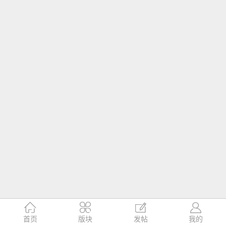




首页
版块
发帖
我的