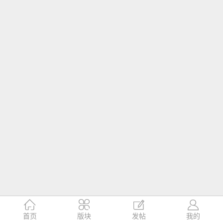




首页
版块
发帖
我的