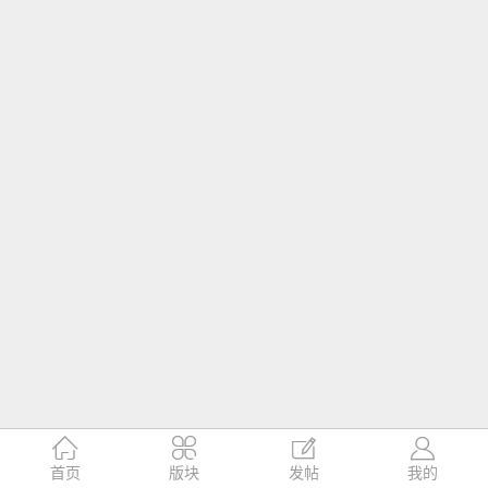




首页
版块
发帖
我的