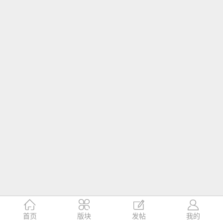




首页
版块
发帖
我的