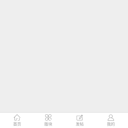




首页
版块
发帖
我的