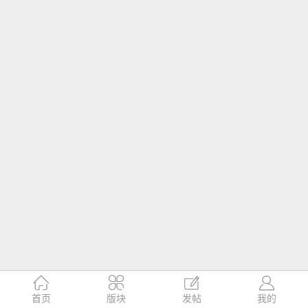




首页
版块
发帖
我的