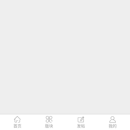




首页
版块
发帖
我的