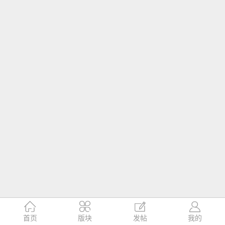




首页
版块
发帖
我的