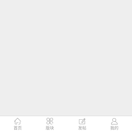




首页
版块
发帖
我的