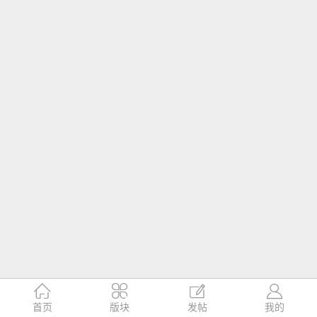




首页
版块
发帖
我的