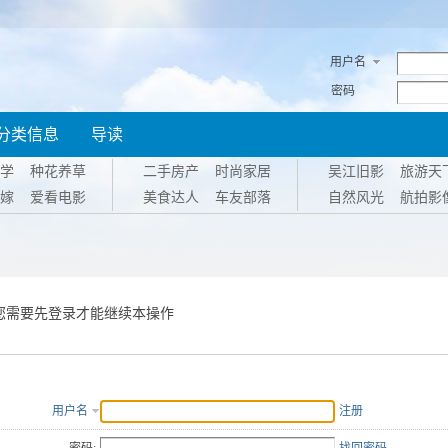
用户名
密码
分类信息
导读
学
种花养草
二手房产
时尚家居
吴江旧影
旅游天
嫁
爱看电影
美食达人
车友部落
自然风光
航拍影
您需要先登录才能继续本操作
用户名
注册