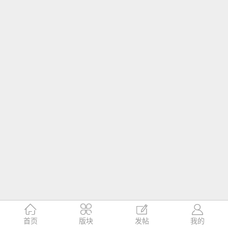




首页
版块
发帖
我的