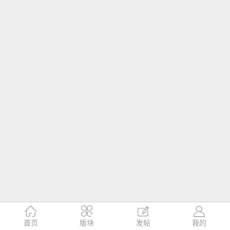




首页
版块
发帖
我的