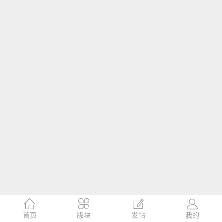




首页
版块
发帖
我的