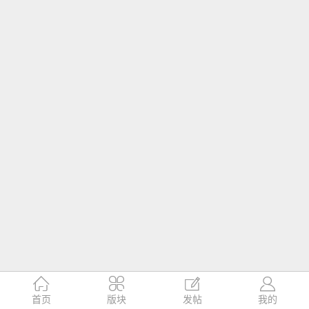




首页
版块
发帖
我的