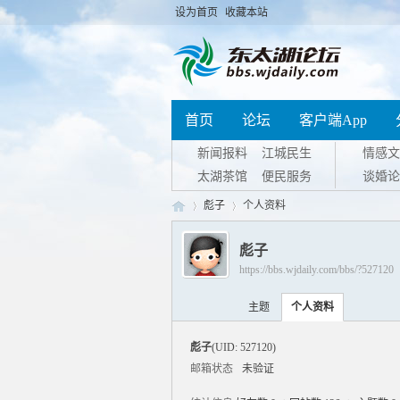
设为首页
收藏本站
首页
论坛
客户端App
新闻报料
江城民生
情感文
太湖茶馆
便民服务
谈婚论
彪子
个人资料
彪子
https://bbs.wjdaily.com/bbs/?527120
东
›
›
主题
个人资料
彪子
(UID: 527120)
邮箱状态
未验证