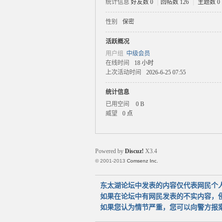
统计信息
好友数 0
|
回帖数 126
|
主题数 0
性别
保密
太
活跃概况
用户组
中级会员
在线时间
18 小时
上次活动时间
2026-6-25 07:55
统计信息
已用空间
0 B
威望
0 点
湖
Powered by
Discuz!
X3.4
© 2001-2013
Comsenz Inc.
东太湖论坛中发表的内容仅代表网民个
如果在论坛中有网民发表的不实内容，
如果您认为情节严重，您可以向警方报