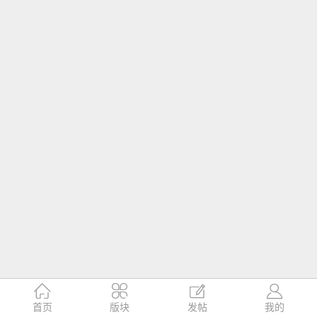




首页
版块
发帖
我的