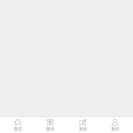




首页
版块
发帖
我的