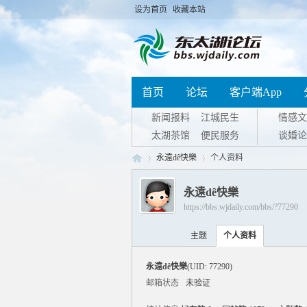
设为首页
收藏本站
首页
论坛
客户端App
新闻报料
江城民生
情感文
太湖茶馆
便民服务
谈婚论
永遠dê快樂
个人资料
永遠dê快樂
https://bbs.wjdaily.com/bbs/?77290
东
›
›
主题
个人资料
永遠dê快樂
(UID: 77290)
邮箱状态
未验证