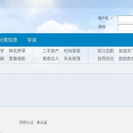
用户名
密码
分类信息
导读
学
种花养草
二手房产
时尚家居
吴江旧影
旅游天
嫁
爱看电影
美食达人
车友部落
自然风光
航拍影
视频认证
未认证