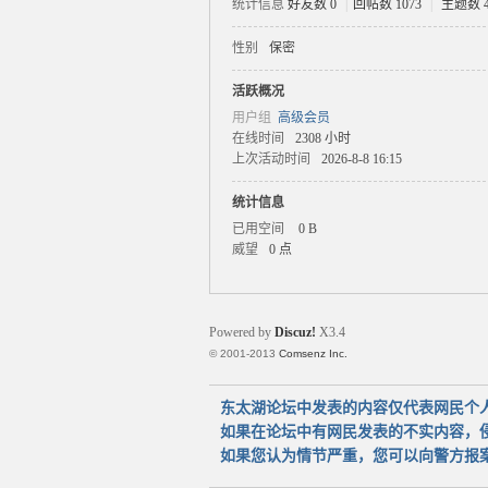
统计信息
好友数 0
|
回帖数 1073
|
主题数 4
性别
保密
太
活跃概况
用户组
高级会员
在线时间
2308 小时
上次活动时间
2026-8-8 16:15
统计信息
已用空间
0 B
威望
0 点
湖
Powered by
Discuz!
X3.4
© 2001-2013
Comsenz Inc.
东太湖论坛中发表的内容仅代表网民个
如果在论坛中有网民发表的不实内容，
如果您认为情节严重，您可以向警方报