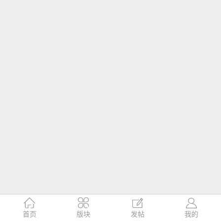




首页
版块
发帖
我的