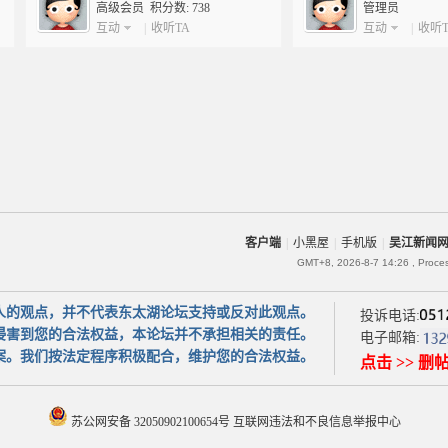
高级会员 积分数: 738
管理员
互动
|
收听TA
互动
|
收听T
数: 2583
客户端
|
小黑屋
|
手机版
|
吴江新闻
GMT+8, 2026-8-7 14:26
, Proce
人的观点，并不代表东太湖论坛支持或反对此观点。
投诉电话:
侵害到您的合法权益，本论坛并不承担相关的责任。
电子邮箱:
案。我们按法定程序积极配合，维护您的合法权益。
点击 >> 删
苏公网安备 32050902100654号
互联网违法和不良信息举报中心