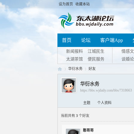
设为首页
收藏本站
首页
论坛
客户端App
新闻报料
江城民生
情感文
太湖茶馆
便民服务
谈婚论
华衍水务
好友
华衍水务
https://bbs.wjdaily.com/bbs/?318663
东
›
›
主题
个人资料
当前共有
3
个好友
憨哥哥