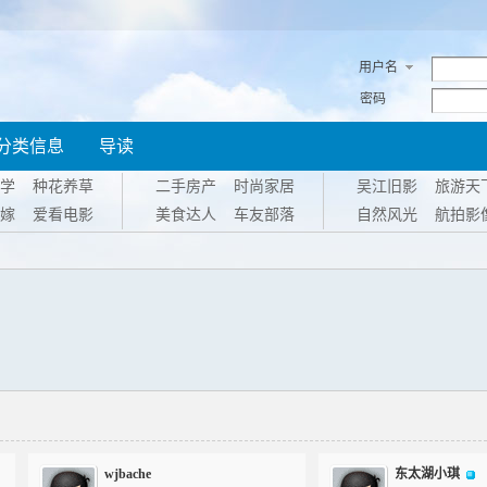
用户名
密码
分类信息
导读
学
种花养草
二手房产
时尚家居
吴江旧影
旅游天
嫁
爱看电影
美食达人
车友部落
自然风光
航拍影
wjbache
东太湖小琪