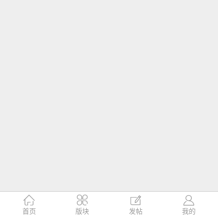




首页
版块
发帖
我的