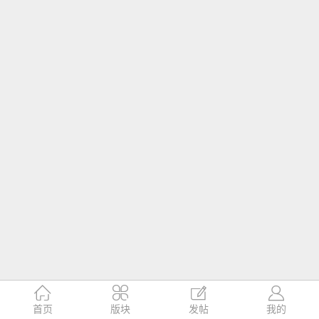




首页
版块
发帖
我的