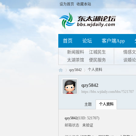
设为首页
收藏本站
首页
论坛
客户端App
新闻报料
江城民生
情感文
太湖茶馆
便民服务
谈婚论
qzy5842
个人资料
qzy5842
https://bbs.wjdaily.com/bbs/?521707
东
›
›
主题
个人资料
qzy5842
(UID: 521707)
邮箱状态
未验证