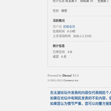
统计信息
好友数 0
|
回帖数 19
|
主题数 2
性别
保密
太
活跃概况
用户组
初级会员
在线时间
9 小时
上次活动时间
2026-1-2 23:05
统计信息
已用空间
0 B
威望
0 点
湖
Powered by
Discuz!
X3.4
© 2001-2013
Comsenz Inc.
东太湖论坛中发表的内容仅代表网民个
如果在论坛中有网民发表的不实内容，
如果您认为情节严重，您可以向警方报