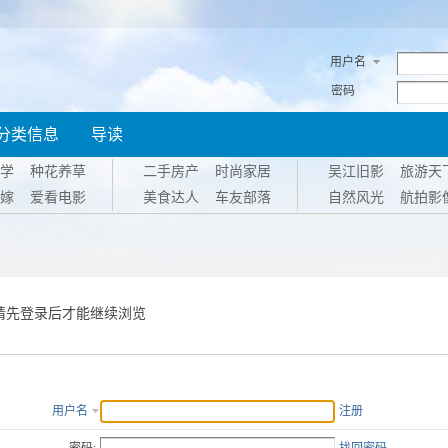
用户名
密码
分类信息
导读
学
种花养草
二手房产
时尚家居
吴江旧影
旅游天
嫁
爱看电影
美食达人
车友部落
自然风光
航拍影
请先登录后才能继续浏览
用户名
注册