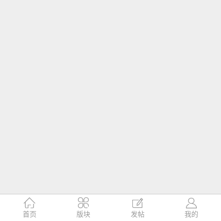




首页
版块
发帖
我的