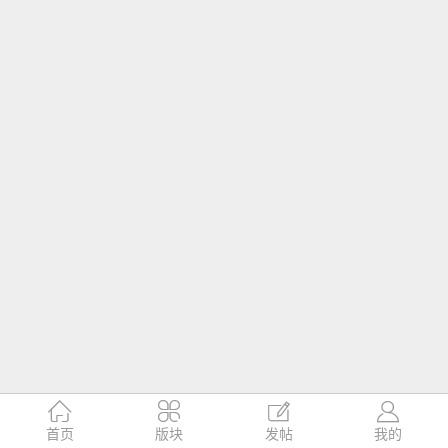




首页
版块
发帖
我的