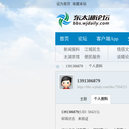
设为首页
收藏本站
首页
论坛
客户端App
新闻报料
江城民生
情感文
太湖茶馆
便民服务
谈婚论
1391306879
个人资料
1391306879
https://bbs.wjdaily.com/bbs/?504215
东
›
›
主题
个人资料
1391306879
(UID: 504215)
邮箱状态
未验证