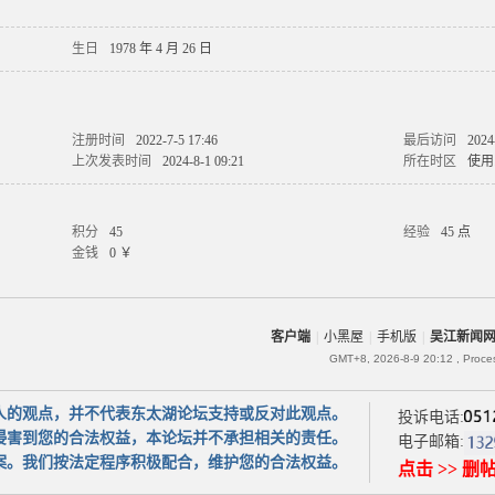
生日
1978 年 4 月 26 日
注册时间
2022-7-5 17:46
最后访问
2024
上次发表时间
2024-8-1 09:21
所在时区
使用
积分
45
经验
45 点
金钱
0 ￥
客户端
|
小黑屋
|
手机版
|
吴江新闻
GMT+8, 2026-8-9 20:12
, Proce
人的观点，并不代表东太湖论坛支持或反对此观点。
投诉电话:
侵害到您的合法权益，本论坛并不承担相关的责任。
电子邮箱:
案。我们按法定程序积极配合，维护您的合法权益。
点击 >> 删