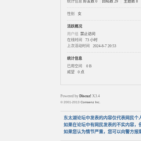
统计信息
好友数 0
|
回帖数 29
|
主题数 8
性别
女
太
活跃概况
用户组
禁止访问
在线时间
73 小时
上次活动时间
2024-8-7 20:53
统计信息
已用空间
0 B
威望
0 点
湖
Powered by
Discuz!
X3.4
© 2001-2013
Comsenz Inc.
东太湖论坛中发表的内容仅代表网民个
如果在论坛中有网民发表的不实内容，
如果您认为情节严重，您可以向警方报