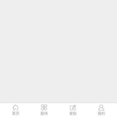




首页
版块
发帖
我的