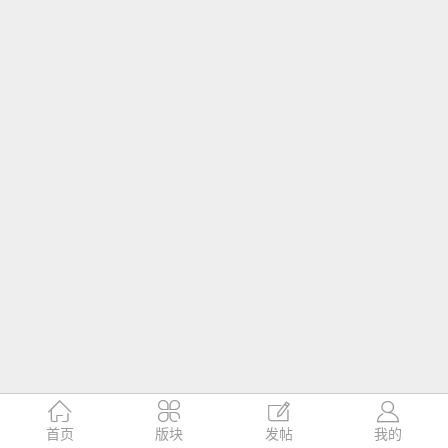




首页
版块
发帖
我的