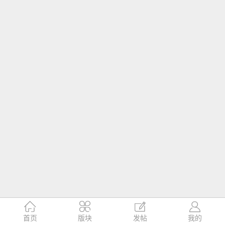




首页
版块
发帖
我的