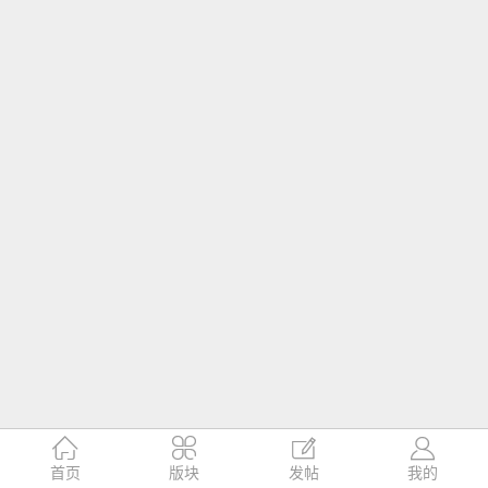




首页
版块
发帖
我的